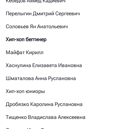
Кебедов Ахмед Кадиевич
Перелыгин Дмитрий Сергеевич
Соловьев Ян Анатольевич
Хип-хоп беггинер
Майфат Кирилл
Хаснулина Елизавета Ивановна
Шматалова Анна Руслановна
Хип-хоп юниоры
Дробязко Каролина Руслановна
Тищенко Владислава Алексеевна