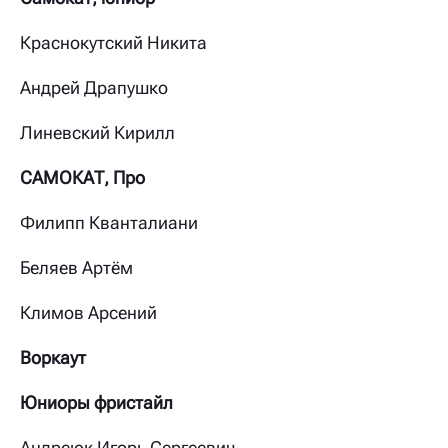
Краснокутский Никита
Андрей Драпушко
Линевский Кирилл
САМОКАТ, Про
Филипп Кванталиани
Беляев Артём
Климов Арсений
Воркаут
Юниоры фристайл
Андреюк Игорь Сергеевич